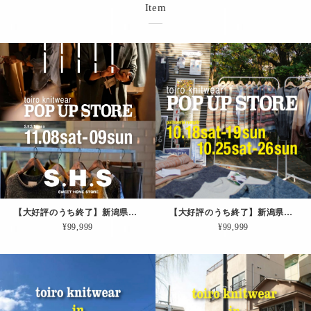
Item
【大好評のうち終了】新潟県｜11/08土-09日【展示会＆即売会その３】in 新潟市・SHSとやの
【大好評のうち終了】新潟県｜10/18土-19日＆10/25土-26日【展示会＆即売会その１】in 新潟市・ランプリール
¥99,999
¥99,999