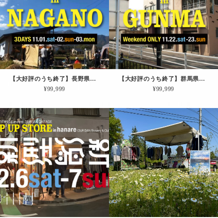
【大好評のうち終了】長野県｜11/01土-02日-03月祝【展示会＆即売会その２】in 長野県北安曇郡松川村
【大好評のうち終了】群馬県｜11/22土-23日【展示会＆即売会その４】in 群馬県前橋市
¥99,999
¥99,999