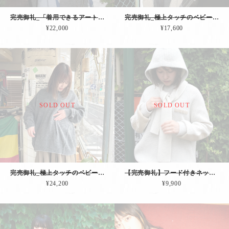
完売御礼_「着用できるアート」のBIGストール（ネイビー）
完売御礼_極上タッチのベビーアルパカを使った「ふっくらマフラー（グレー）」
¥22,000
¥17,600
SOLD OUT
SOLD OUT
完売御礼_極上タッチのベビーアルパカを使った「リバーシブルPO.（グレー）」
【完売御礼】フード付きネックウォーマー「Editorsフーディ（ホワイト）」
¥24,200
¥9,900