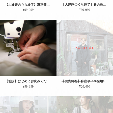
【大好評のうち終了】東京都｜12/06土-12/07日【展示会展示会＆即売会その５】in 東京都渋谷区笹塚
【大好評のうち終了】春の長野県-2026-｜05/01土-02日-03月祝【展示会＆即売会その２】in 長野県北安曇郡松川村
¥99,999
¥99,999
SOLD OUT
【前説】はじめにお読みください。
【完売御礼】特注サイズ登場!! 肘当て＆ペンホルダー付きカーディガン「エディターズCD.（チャコール｜EXLサイズ）」
¥99,999
¥26,400