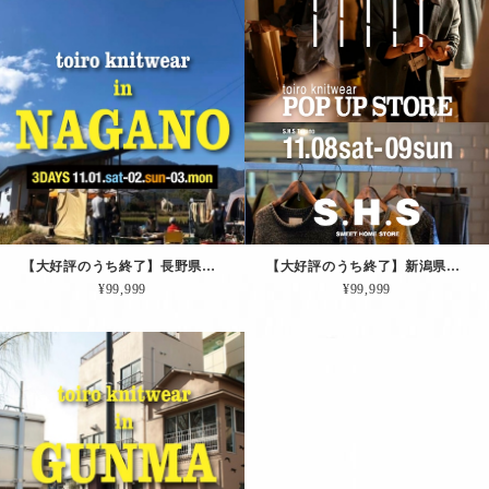
【大好評のうち終了】長野県｜11/01土-02日-03月祝【展示会＆即売会その２】in 長野県北安曇郡松川村
【大好評のうち終了】新潟県｜11/08土-09日【展示会＆即売会その３】in 新潟市・SHSとやの
¥99,999
¥99,999