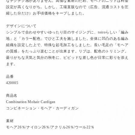
なチクチク感がありません。高価な素材のため、モヘアのニットは料金
設定が高くなりがち。しかし、工場直販なので（広告、流通コストを圧
縮した分だけ）お手頃価格をキープしました。
デザインについて
シンプルで合わせやすいゆったり目のサイジングに、toiroらしい「編み
地」と「カラー配色」でひと工夫を施しました。全体に凹凸のある編み
組織を設定した上で、特殊な起毛加工をしました。長い毛足の「モヘア
の質感」をたっぷり楽むことが出来ます。リブは、配色のトリミング。
曇りがちな天気と気分の秋冬に、ビビッドな差し色が日常に彩りを添え
ます。
品番
420005
商品名
Combination Mohair Cardigan
コンビネーション・モヘア・カーディガン
素材
モヘア26％/ナイロン26％/アクリル26％/ウール22％