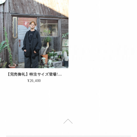
【完売御礼】特注サイズ登場!! 肘当て＆ペンホルダー付きカーディガン「エディターズCD.（チャコール｜EXLサイズ）」
¥26,400