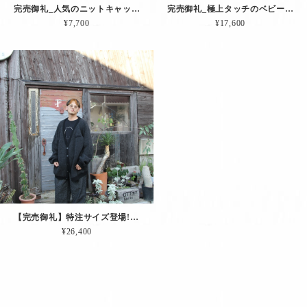
完売御礼_人気のニットキャップが目出し帽になって帰って来ました。その名も「Editorsマスク（チャコール）」
完売御礼_極上タッチのベビーアルパカを使った「ふっくらマフラー（グレー）」
¥7,700
¥17,600
【完売御礼】特注サイズ登場!! 肘当て＆ペンホルダー付きカーディガン「エディターズCD.（チャコール｜EXLサイズ）」
¥26,400