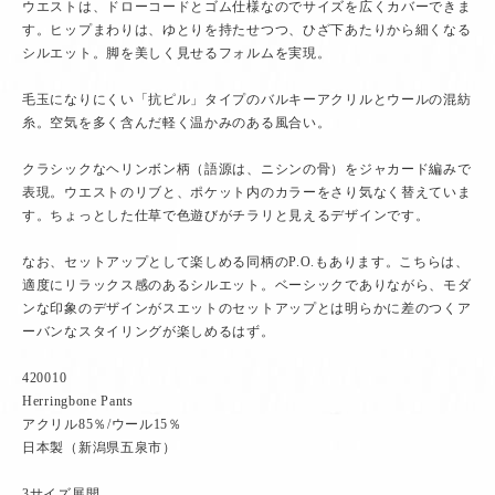
ウエストは、ドローコードとゴム仕様なのでサイズを広くカバーできま
す。ヒップまわりは、ゆとりを持たせつつ、ひざ下あたりから細くなる
シルエット。脚を美しく見せるフォルムを実現。
毛玉になりにくい「抗ピル」タイプのバルキーアクリルとウールの混紡
糸。空気を多く含んだ軽く温かみのある風合い。
クラシックなヘリンボン柄（語源は、ニシンの骨）をジャカード編みで
表現。ウエストのリブと、ポケット内のカラーをさり気なく替えていま
す。ちょっとした仕草で色遊びがチラリと見えるデザインです。
なお、セットアップとして楽しめる同柄のP.O.もあります。こちらは、
適度にリラックス感のあるシルエット。ベーシックでありながら、モダ
ンな印象のデザインがスエットのセットアップとは明らかに差のつくア
ーバンなスタイリングが楽しめるはず。
420010
Herringbone Pants
アクリル85％/ウール15％
日本製（新潟県五泉市）
3サイズ展開