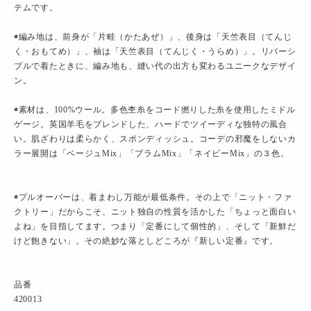
テムです。
◉編み地は、前身が「片畦（かたあぜ）」、後身は「天竺表目（てんじ
く・おもてめ）」、袖は「天竺表目（てんじく・うらめ）」。リバーシ
ブルで着たときに、編み地も、縫い代の出方も変わるユニークなデザイ
ン。
◉素材は、100%ウール。多色杢糸をコード撚りした糸を使用したミドル
ゲージ。英国羊毛をブレンドした、ハードでツイーディな独特の風合
い。肌ざわりは柔らかく、スポンディッシュ。コーデの邪魔をしないカ
ラー展開は「ベージュMix」「プラムMix」「ネイビーMix」の３色。
◉プルオーバーは、着まわし万能が最低条件。その上で「ニット・ファ
クトリー」だからこそ、ニット独自の性質を活かした「ちょっと面白い
よね」を目指してます。つまり「定番にして個性的」、そして「新鮮だ
けど飽きない」。その絶妙な落としどころが『新しい定番』です。
品番
420013