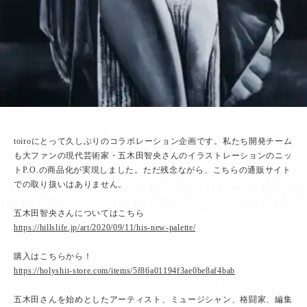
toiroにとって久しぶりのコラボレーション企画です。私たち開発チーム
も大ファンの現代芸術家・五木田智央さんのイラストレーションのニッ
トP.O.の商品化が実現しました。ただ残念ながら、こちらの通販サイト
での取り扱いはありません。
五木田智央さんについてはこちら
https://hillslife.jp/art/2020/09/11/his-new-palette/
購入はこちらから！
https://holyshit-store.com/items/5f86a01194f3ae0be8af4bab
五木田さんを始めとしたアーティスト、ミュージシャン、格闘家、編集