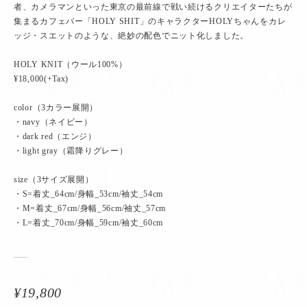
者、カメラマンといった東京の最前線で戦い続けるクリエイターたちが
集まるカフェバー「HOLY SHIT」のキャラクターHOLYちゃんをカレ
ッジ・スエットのような、絶妙の配色でニット化しました。
HOLY KNIT（ウール100%）
¥18,000(+Tax)
color（3カラー展開）
・navy（ネイビー）
・dark red（エンジ）
・light gray（霜降りグレー）
size（3サイズ展開）
・S=着丈_64cm/身幅_53cm/袖丈_54cm
・M=着丈_67cm/身幅_56cm/袖丈_57cm
・L=着丈_70cm/身幅_59cm/袖丈_60cm
¥19,800