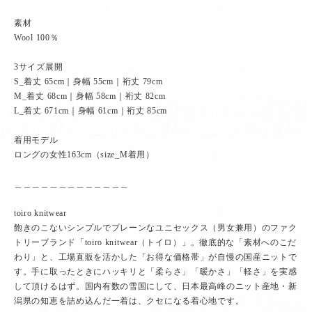
素材
Wool 100％
3サイズ展開
S_着丈 65cm｜身幅 55cm｜裄丈 79cm
M_着丈 68cm｜身幅 58cm｜裄丈 82cm
L_着丈 671cm｜身幅 61cm｜裄丈 85cm
着用モデル
ロングの女性163cm（size_M着用）
＿＿＿＿＿＿＿＿＿＿＿＿＿
toiro knitwear
飽きのこないシンプルでプレーンなユニセックス（男女兼用）のファク
トリーブランド「toiro knitwear（トイロ）」。徹底的な「素材へのこだ
わり」と、工場直販を活かした「お得な価格帯」が自慢の国産ニットで
す。手に取ったときにハッキリと「柔らさ」「暖かさ」「軽さ」を実感
して頂けるはず。国内有数の雪国にして、日本最高峰のニット産地・新
潟県の知恵を詰め込んだ一着は、クセになる着心地です。