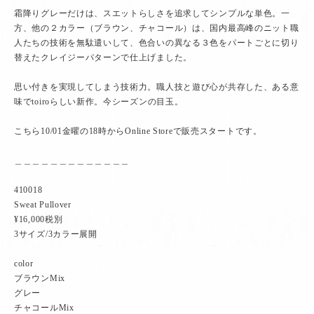
霜降りグレーだけは、スエットらしさを追求してシンプルな単色。一
方、他の２カラー（ブラウン、チャコール）は、国内最高峰のニット職
人たちの技術を無駄遣いして、色合いの異なる３色をパートごとに切り
替えたクレイジーパターンで仕上げました。
思い付きを実現してしまう技術力。職人技と遊び心が共存した、ある意
味でtoiroらしい新作。今シーズンの目玉。
こちら10/01金曜の18時からOnline Storeで販売スタートです。
＿＿＿＿＿＿＿＿＿＿＿＿＿
410018
Sweat Pullover
¥16,000税別
3サイズ/3カラー展開
color
ブラウンMix
グレー
チャコールMix