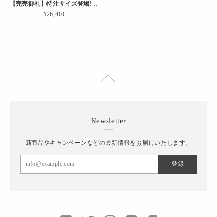
【完売御礼】特注サイズ登場!! 肘当て＆ペンホルダー付きカーディガン「エディターズCD.（チャコール｜EXLサイズ）」
¥26,400
Newsletter
新商品やキャンペーンなどの最新情報をお届けいたします。
登録