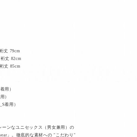
裄丈 79cm
裄丈 82cm
裄丈 85cm
_S着用）
着用）
e_S着用）
レーンなユニセックス（男女兼用）の
itwear」。徹底的な素材への "こだわり"