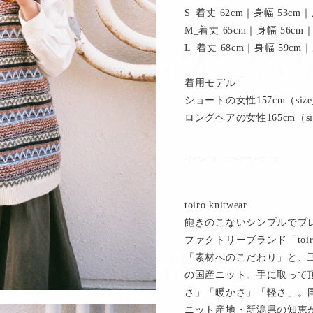
S_着丈 62cm｜身幅 53cm｜
M_着丈 65cm｜身幅 56cm｜
L_着丈 68cm｜身幅 59cm｜
着用モデル
ショートの女性157cm（siz
ロングヘアの女性165cm（si
＿＿＿＿＿＿＿＿＿
toiro knitwear
飽きのこないシンプルでプ
ファクトリーブランド「toiro
「素材へのこだわり」と、
の国産ニット。手に取って
さ」「暖かさ」「軽さ」。
ニット産地・新潟県の知恵