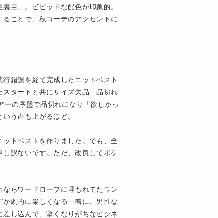
竺裏目」。ビビッドな配色が印象的。
えることで、秋コーデのアクセントに
試行錯誤を経て完成したニットベスト
売スタートと共にサイズ欠品、品切れ
REツアーの序盤で品切れになり「欲しかっ
という声も上がるほど。
ニットベストを作りました。でも、全
申し訳ないです。ただ、改良してポケ
合ならワードローブに埋もれてたワン
デが劇的に楽しくなる一着に。男性な
に差し込んで、堅くなりがちなビジネ