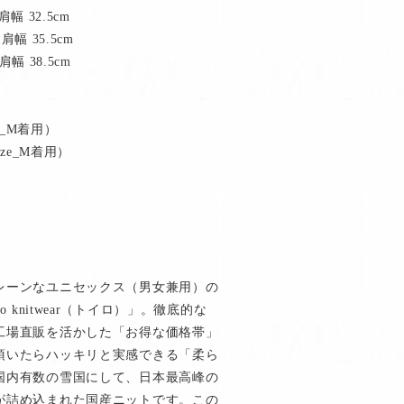
肩幅 32.5cm
肩幅 35.5cm
肩幅 38.5cm
e_M着用）
ze_M着用）
レーンなユニセックス（男女兼用）の
 knitwear（トイロ）」。徹底的な
工場直販を活かした「お得な価格帯」
頂いたらハッキリと実感できる「柔ら
国内有数の雪国にして、日本最高峰の
が詰め込まれた国産ニットです。この