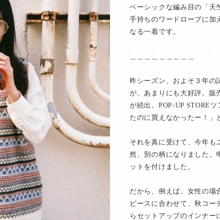
ベーシックな編み目の「天
手持ちのワードローブに加
なる一着です。
＿＿＿＿＿＿＿＿＿
昨シーズン、およそ３年の
が、あまりにも大好評。販
が続出。POP-UP STO
たのに買えなかったー！」
それを真に受けて、今年も
然、別の柄になりました。
ットを付けました。
だから、例えば、女性の場
ピースに合わせて、秋コー
らセットアップのインナー