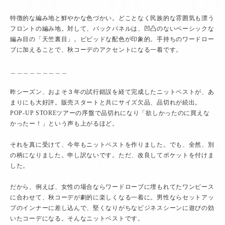
特徴的な編み地と鮮やかな色づかい。どことなく民族的な雰囲気も漂う
フロントの編み地。対して、バックパネルは、凹凸のないベーシックな
編み目の「天竺裏目」。ビビッドな配色が印象的。手持ちのワードロー
ブに加えることで、秋コーデのアクセントになる一着です。
＿＿＿＿＿＿＿＿＿
昨シーズン、およそ３年の試行錯誤を経て完成したニットベストが、あ
まりにも大好評。販売スタートと共にサイズ欠品、品切れが続出。
POP-UP STOREツアーの序盤で品切れになり「欲しかったのに買えな
かったー！」という声も上がるほど。
それを真に受けて、今年もニットベストを作りました。でも、全然、別
の柄になりました。申し訳ないです。ただ、改良してポケットを付けま
した。
だから、例えば、女性の場合ならワードローブに埋もれてたワンピース
に合わせて、秋コーデが劇的に楽しくなる一着に。男性ならセットアッ
プのインナーに差し込んで、堅くなりがちなビジネスシーンに遊びの効
いたコーデになる。そんなニットベストです。