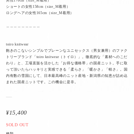
男性170cm（size_M着用）
ショートの女性158cm（size_M着用）
ロングヘアの女性165cm（size_M着用）
＿＿＿＿＿＿＿＿＿
toiro knitwear
飽きのこないシンプルでプレーンなユニセックス（男女兼用）のファク
トリーブランド「toiro knitwear（トイロ）」。徹底的な「素材へのこだ
わり」と、工場直販を活かした「お得な価格帯」の国産ニット。手に取
って頂いたらハッキリと実感できる「柔らさ」「暖かさ」「軽さ」。国
内有数の雪国にして、日本最高峰のニット産地・新潟県の知恵が詰め込
まれた国産ニットです。この機会に是非。
¥15,400
SOLD OUT
種類