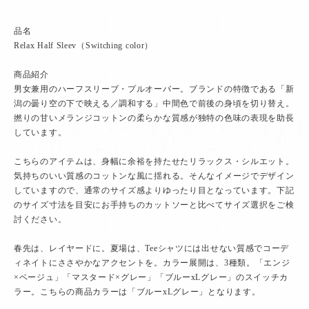
品名
Relax Half Sleev（Switching color）
商品紹介
男女兼用のハーフスリーブ・プルオーバー。ブランドの特徴である「新
潟の曇り空の下で映える／調和する」中間色で前後の身頃を切り替え。
撚りの甘いメランジコットンの柔らかな質感が独特の色味の表現を助長
しています。
こちらのアイテムは、身幅に余裕を持たせたリラックス・シルエット。
気持ちのいい質感のコットンな風に揺れる。そんなイメージでデザイン
していますので、通常のサイズ感よりゆったり目となっています。下記
のサイズ寸法を目安にお手持ちのカットソーと比べてサイズ選択をご検
討ください。
春先は、レイヤードに。夏場は、Teeシャツには出せない質感でコーデ
ィネイトにささやかなアクセントを。カラー展開は、3種類。「エンジ
×ベージュ」「マスタード×グレー」「ブルーxLグレー」のスイッチカ
ラー。こちらの商品カラーは「ブルーxLグレー」となります。