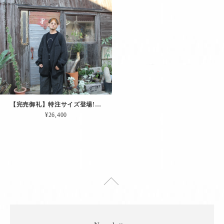
【完売御礼】特注サイズ登場!! 肘当て＆ペンホルダー付きカーディガン「エディターズCD.（チャコール｜EXLサイズ）」
¥26,400