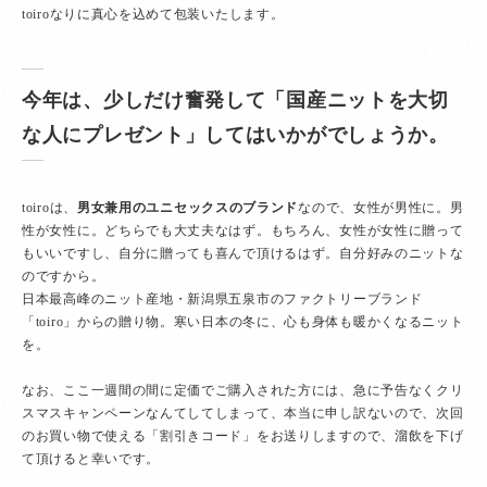
toiroなりに真心を込めて包装いたします。
今年は、少しだけ奮発して「国産ニットを大切
な人にプレゼント」してはいかがでしょうか。
toiroは、
男女兼用のユニセックスのブランド
なので、女性が男性に。男
性が女性に。どちらでも大丈夫なはず。もちろん、女性が女性に贈って
もいいですし、自分に贈っても喜んで頂けるはず。自分好みのニットな
のですから。
日本最高峰のニット産地・新潟県五泉市のファクトリーブランド
「toiro」からの贈り物。寒い日本の冬に、心も身体も暖かくなるニット
を。
なお、ここ一週間の間に定価でご購入された方には、急に予告なくクリ
スマスキャンペーンなんてしてしまって、本当に申し訳ないので、次回
のお買い物で使える「割引きコード」をお送りしますので、溜飲を下げ
て頂けると幸いです。