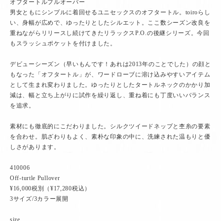
オフタートルプルオーバー
男女ともにシンプルに着回せるユニセックスのオフタートル。toiroらし
い、身幅が広めで、ゆったりとしたシルエット。ここ数シーズン改良を
重ねながらリリースし続けてきたリラックスP.O.の後継シリーズ。今回
もスラッシュポケットを付けました。
デビューシーズン（早いもんです！あれは2013年のことでした）の顔と
もなった「オフタートル」が、ワードローブに溶け込みやすいアイテム
として生まれ変わりました。ゆったりとしたタートルネックのかかり加
減は、幅と立ち上がりに試作を繰り返し、重ね着にも丁度いいバランス
を追求。
素材にも徹底的にこだわりました。シルクツイードネップと杢糸の要素
を合わせ。肌ざわりもよく、素朴な印象の中に、洗練された温もりと優
しさがあります。
410006
Off-turtle Pullover
¥16,000税別（¥17,280税込）
3サイズ/3カラー展開
size