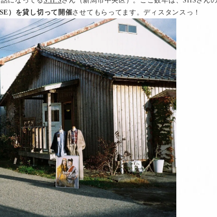
世話になってる
S.H.S
さん（新潟市中央区）。ここ数年は、SHSさん
OUSE）を貸し切って開催
させてもらってます。ディスタンスっ！